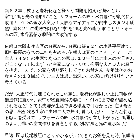
築８２年，狭さと老朽化など様々な問題を抱えた“帰れない
家”を“風と光の造形師”こと, リフォームの匠・水谷嘉信が劇的に大
改造!!．６つの釜が大変身！大胆なアイディアが的中しスタジオ騒
然!! 築８２年の通称“帰れない家”を“風と光の造形師”ことリフォー
ムの匠, 水谷嘉信が劇的に大改造する.
依頼は大阪市住吉区のＨ家から. Ｈ家は築８２年の木造平屋建て,
四軒長屋のうちの二軒を占める. 依頼人は妻のＹさん（４７）. ご
主人（４９）の生家であるこの家は, １３年前にご主人のお母さん
が亡くなって以来ずっと空家になっていた. 病弱な夫と３人の息子
を抱え, 一人でこの家を切り盛りしてきたお母さん. 今年はそのお
母さんの１３回忌で, ご主人は思い出深いこの家にぜひ帰りたいと
考えている.
だが, 大正時代に建てられたこの家は, 老朽化が激しい上に荷物が
無造作に置かれ, 家中が物置同然の姿に. トイレにまで物が詰め込
まれるなど, とても夫婦が生活できる環境ではなかった. 亡き母と
の思い出が残る生家に夫婦二人で帰り, 暮らしたい…. そんな切な
る願いを受けて, リフォームの匠, 水谷嘉信が立ち上がった. 風通し
のよい, 潤いの空間作りを得意とする, 別名“風と光の造形師”だ.
早速, 匠は現場検証にとりかかるが, 出てきたお釜を見た時, 依頼者