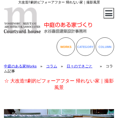
大改造!!劇的ビフォーアフター 帰れない家｜撮影風景
WORKS
CATEGORY
COLUMN
中庭のある家Works
»
コラム
»
日々のできごと
» コラ
ム記事
☆ 大改造!!劇的ビフォーアフター 帰れない家｜撮影
風景