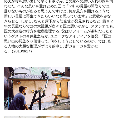
の夫が母を思い出して早くも涙ぐみ, この家への思い入れの深を伺
わせた. そんな思いを受けとめた匠は「２軒の長屋の間取りでは,
足りないものがあると思うんですけど, 何か風穴を開けるような,
新しい長屋に再生できたらいいなと思っています」と意欲をみな
ぎらせる. しかし, なんと床下から防空壕が発見されるなど, 築８２
年の長屋ならではの大難題が次々と匠に襲いかかる. スタジオでも,
匠の大改造の行方を徹底推理する. 父はリフォームが趣味だったと
いうゲストの今井雅之らが, ユニークなアイディアを連発. 「匠は
思い出の羽釜を６個使って, 何をしようとしているのか」では, あ
る人物の大胆な推理がずばり的中し, 所ジョージを驚かせ
る. （2013/8/17）