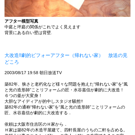
アフター模型写真
中庭と坪庭の関係がこれでよく見えます
背景にある白い壁は背壁.
大改造!!劇的ビフォーアフター（帰れない家） 放送の見
どころ
2003/08/17 19:58 朝日放送TV
築82年、狭さと老朽化など様々な問題を抱えた“帰れない家”を“風
と光の造形師”ことリフォームの匠・水谷嘉信が劇的に大改造！
６つの釜が大変身！
大胆なアイディアが的中しスタジオ騒然!!
築82年の通称“帰れない家”を“風と光の造形師”ことリフォームの
匠、水谷嘉信が劇的に大改造する．
依頼は大阪市住吉区のＨ家から．
Ｈ家は築82年の木造平屋建て、四軒長屋のうちの二軒を占める。