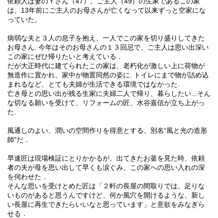
依頼人は妻のＹさん（47）。ご主人（49）の生家であるこの家
は、13年前にご主人のお母さんが亡くなって以来ずっと空家にな
っていた。
病弱な夫と３人の息子を抱え、一人でこの家を切り盛りしてきた
お母さん. 今年はそのお母さんの１３回忌で、ご主人は思い出深い
この家にぜひ帰りたいと考えている．
だが大正時代に建てられたこの家は、老朽化が激しい上に荷物が
無造作に置かれ、家中が物置同然の姿に. トイレにまで物が詰め込
まれるなど、とても夫婦が生活できる環境ではなかった.
亡き母との思い出が残る生家に夫婦二人で帰り、暮らしたい...そん
な切なる願いを受けて、リフォームの匠、水谷嘉信が立ち上がっ
た.
風通しのよい、潤いの空間作りを得意とする、別名“風と光の造形
師”だ．
早速匠は現場検証にとりかかるが、出てきたお釜を見た時、依頼
者の夫が母を思い出して早くも涙ぐみ、この家への思い入れの深
を伺わせた．
そんな思いを受けとめた匠は「２軒の長屋の間取りでは、足りな
いものがあると思うんですけど、何か風穴を開けるような、新し
い長屋に再生できたらいいなと思っています」と意欲をみなぎら
せる．