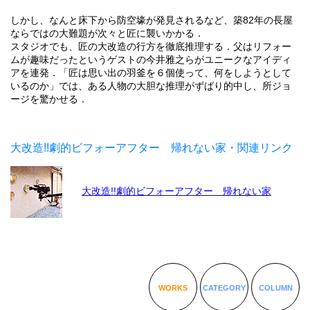
しかし、なんと床下から防空壕が発見されるなど、築82年の長屋
ならではの大難題が次々と匠に襲いかかる．
スタジオでも、匠の大改造の行方を徹底推理する．父はリフォー
ムが趣味だったというゲストの今井雅之らがユニークなアイディ
アを連発．「匠は思い出の羽釜を６個使って、何をしようとして
いるのか」では、ある人物の大胆な推理がずばり的中し、所ジョ
ージを驚かせる．
大改造!!劇的ビフォーアフター 帰れない家・関連リンク
大改造!!劇的ビフォーアフター 帰れない家
WORKS
CATEGORY
COLUMN