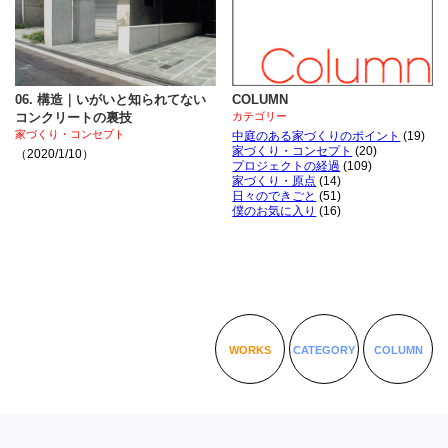
06. 構造｜いがいと知られてない
COLUMN
コンクリートの裏技
カテゴリー
家づくり・コンセプト
中庭のある家づくりのポイント
(19)
家づくり・コンセプト
(20)
（2020/1/10）
プロジェクトの経過
(109)
家づくり・原点
(14)
日々のできごと
(51)
僕のお気に入り
(16)
WORKS
CATEGORY
COLUMN