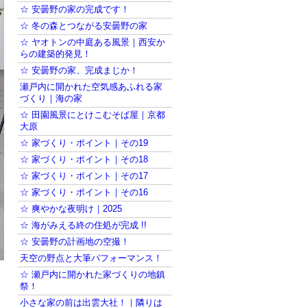
☆ 安曇野の家の完成です！
☆ 冬の森とつながる安曇野の家
☆ ヤオトンの中庭ある風景｜西安か
らの建築的発見！
☆ 安曇野の家、完成まじか！
瀬戸内に開かれた空気感あふれる家
づくり｜海の家
☆ 田園風景にとけこむそば屋｜京都
大原
☆ 家づくり・ポイント｜その19
☆ 家づくり・ポイント｜その18
☆ 家づくり・ポイント｜その17
☆ 家づくり・ポイント｜その16
☆ 爽やかな夜明け｜2025
☆ 海がみえる終の住処が完成 !!
☆ 安曇野の計画地の空撮！
天空の野点と大筆パフォーマンス！
☆ 瀬戸内に開かれた家づくりの地鎮
祭！
小さな家の前は出雲大社！｜隣りは