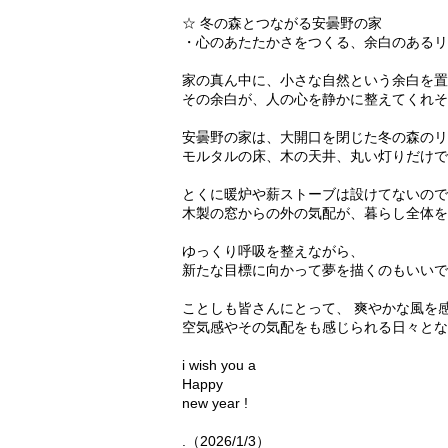
☆ 冬の森とつながる安曇野の家
・心のあたたかさをつくる、余白のあるリ
家の真ん中に、小さな自然という余白を置
その余白が、人の心を静かに整えてくれそ
安曇野の家は、大開口を閉じた冬の森のリ
モルタルの床、木の天井、丸い灯りだけで
とくに暖炉や薪ストーブは設けてないので
木製の窓からの外の気配が、暮らし全体を
ゆっくり呼吸を整えながら、
新たな目標に向かって夢を描くのもいいで
ことしも皆さんにとって、 爽やかな風を
空気感やその気配をも感じられる日々とな
i wish you a
Happy
new year !
.（2026/1/3）