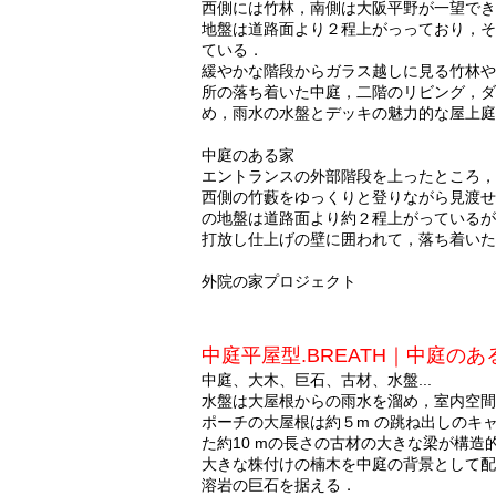
西側には竹林，南側は大阪平野が一望でき
地盤は道路面より２程上がっっており，そ
ている．
緩やかな階段からガラス越しに見る竹林や
所の落ち着いた中庭，二階のリビング，ダ
め，雨水の水­盤とデッキの魅力的な屋上
中庭のある家
エントランスの外部階段を上ったところ，
西側の竹藪をゆっくりと登りながら見渡せ
の地盤は道路面より約２程上がっているが
打放し仕上­げの壁に囲われて，落ち着い
外院の家プロジェクト
中庭平屋型.BREATH｜中庭のある家 
中庭、大木、巨石、古材、水盤...
水盤は大屋根からの雨水を溜め，室内空間
ポーチの大屋根は約５m の跳ね出しのキ
た約10 mの長さの古材の大きな梁が構造
大きな株付けの楠木を中庭の背景として配
溶岩の巨石を据える．