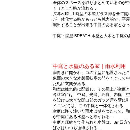
全体のスペースを取りまとめているのが中
くりとした時が流れる．
夕暮れ時，L時型の木製ガラス扉を全て開
が一体化する時がもっとも魅力的で，平屋
演出することが出来る中庭のある家となっ
中庭平屋型.BREATH 水盤と大木と中庭の
中庭と水盤のある家｜雨水利用
南向きに開かれ、コの字型に配置されたこの
東面の大きな木製回転扉の門をくぐって中
た処に玄関がある...
和室は離れ的に配置し、その屋上が空庭とな
各諸室には、中庭、光庭、坪庭、内庭、空庭
を設ける大きな開口部のガラス戸を壁に引
イニング)は、この中庭と一体化される...
空庭に降り注いだ雨水は樋をつたって、和
が中庭にある水盤へと導かれる...
中庭と床続きで作られた水盤は、3m四方
ば水はいつも循環される...