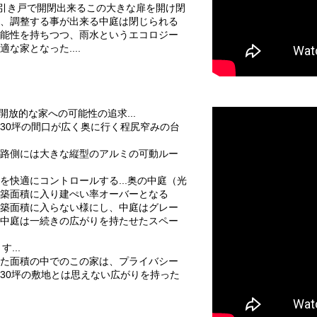
の引き戸で開閉出来るこの大きな扉を開け閉
、調整する事が出来る中庭は閉じられる
能性を持ちつつ、雨水というエコロジー
家となった....
開放的な家への可能性の追求...
30坪の間口が広く奥に行く程尻窄みの台
路側には大きな縦型のアルミの可動ルー
快適にコントロールする...奥の中庭（光
築面積に入り建ぺい率オーバーとなる
築面積に入らない様にし、中庭はグレー
中庭は一続きの広がりを持たせたスペー
...
た面積の中でのこの家は、プライバシー
30坪の敷地とは思えない広がりを持った