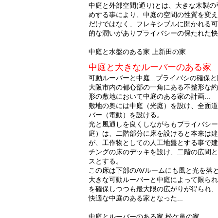
中庭と外部空間(通り)とは、大きな木製
めする事により、中庭の空間の性質を変え
だけではなく、フレキシブルに開かれる可
的な潤いがありプライバシーの保たれた快適な
中庭と水盤のある家 上新田の家
中庭と大きなルーバーのある家
可動ルーバーと中庭...プライバシの確保と
大阪市内の都心部の一角にある不整形な約
形の敷地において中庭のある家の計画...
敷地の奥には中庭（光庭）を設け、全面道
バー（電動）を設ける。
光と風通しを良くしながらもプライバシーを
庭）は、二階部分に床を設けると本来は建
が、工作物としての人工地盤とする事で建
チングの床のデッキを設け、二階の広間と
スとする。
この床は下部のAVルームにも風と光を落とす
大きな可動ルーバーと中庭によって限られ
を確保しつつも最大限の広がりが得られ、
快適な中庭のある家となった...
中庭とルーバーのある家 松ケ鼻の家