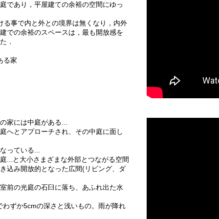
庭であり，平屋建ての余裕の空間にゆっ
ける事で内と外との境界は無くなり，内外
建での余裕のスペースは，最も開放感を
た．
ある家
家には中庭がある...
庭へとアプローチされ、その中庭に面し
っている...
...と大小さまざまな外部とつながる空間
き込み開放的となった広間(リビング、ダ
室前の光庭の石臼に落ち、あふれ出た水
でわずか5cmの深さと浅いもの。雨が降れ