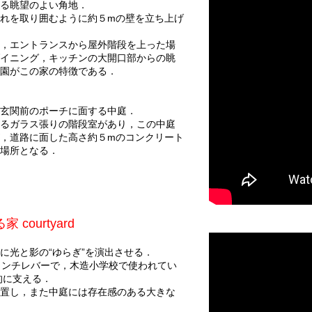
る眺望のよい角地．
れを取り囲むように約５mの壁を立ち上げ
，エントランスから屋外階段を上った場
イニング，キッチンの大開口部からの眺
庭園がこの家の特徴である．
玄関前のポーチに面する中庭．
るガラス張りの階段室があり，この中庭
，道路に面した高さ約５mのコンクリート
た場所となる．
courtyard
に光と影の“ゆらぎ”を演出させる．
ャンチレバーで，木造小学校で使われてい
的に支える．
置し，また中庭には存在感のある大きな